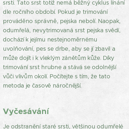
srsti. Tato srst totiž nemá běžný cyklus línání
dle ročního období. Pokud je trimování
prováděno správně, pejska nebolí. Naopak,
odumřelá, nevytrimovaná srst pejska svědí,
dochází k jejímu nestejnoměrnému
uvolňování, pes se drbe, aby se jí zbavil a
může dojít i k vleklým zánětům kůže. Díky
trimování srst hrubne a stává se odolnější
vůči vlivům okolí. Počítejte s tím, že tato
metoda je časově náročnější.
Vyčesávání
Je odstranění staré srsti, většinou odumřelé