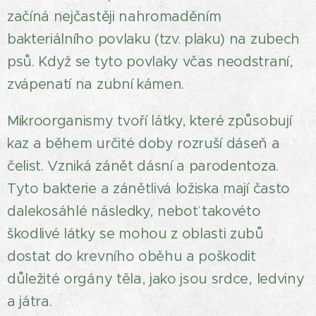
začíná nejčastěji nahromaděním
bakteriálního povlaku (tzv. plaku) na zubech
psů. Když se tyto povlaky včas neodstraní,
zvápenatí na zubní kámen.
Mikroorganismy tvoří látky, které způsobují
kaz a během určité doby rozruší dáseň a
čelist. Vzniká zánět dásní a parodentoza.
Tyto bakterie a zánětlivá ložiska mají často
dalekosáhlé následky, neboť takovéto
škodlivé látky se mohou z oblasti zubů
dostat do krevního oběhu a poškodit
důležité orgány těla, jako jsou srdce, ledviny
a játra.