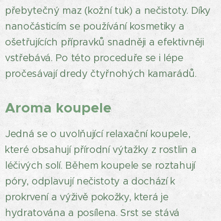
přebytečný maz (kožní tuk) a nečistoty. Díky
nanočásticím se používání kosmetiky a
ošetřujících přípravků snadněji a efektivněji
vstřebává. Po této proceduře se i lépe
pročesávají dredy čtyřnohých kamarádů.
Aroma koupele
Jedná se o uvolňující relaxační koupele,
které obsahují přírodní výtažky z rostlin a
léčivých solí. Během koupele se roztahují
póry, odplavují nečistoty a dochází k
prokrvení a výživě pokožky, která je
hydratována a posílena. Srst se stává