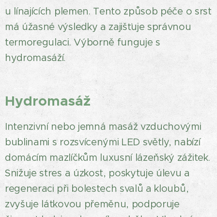
u línajících plemen. Tento způsob péče o srst
má úžasné výsledky a zajišťuje správnou
termoregulaci. Výborně funguje s
hydromasáží.
Hydromasáž
Intenzivní nebo jemná masáž vzduchovými
bublinami s rozsvícenými LED světly, nabízí
domácím mazlíčkům luxusní lázeňský zážitek.
Snižuje stres a úzkost, poskytuje úlevu a
regeneraci při bolestech svalů a kloubů,
zvyšuje látkovou přeměnu, podporuje