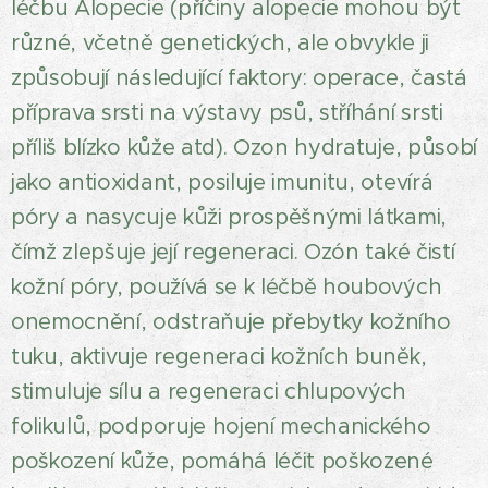
léčbu Alopecie (příčiny alopecie mohou být
různé, včetně genetických, ale obvykle ji
způsobují následující faktory: operace, častá
příprava srsti na výstavy psů, stříhání srsti
příliš blízko kůže atd). Ozon hydratuje, působí
jako antioxidant, posiluje imunitu, otevírá
póry a nasycuje kůži prospěšnými látkami,
čímž zlepšuje její regeneraci. Ozón také čistí
kožní póry, používá se k léčbě houbových
onemocnění, odstraňuje přebytky kožního
tuku, aktivuje regeneraci kožních buněk,
stimuluje sílu a regeneraci chlupových
folikulů, podporuje hojení mechanického
poškození kůže, pomáhá léčit poškozené